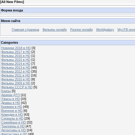
[
All New Films
]
Форма входа
Меню сайта
Главная страница
Фильмы онлайн
Разное онлайн
Worldgalaxy
МузТВ онл
Categories
Новинки 2018 в HD
[3]
Фильмы 2017 в HD
[2]
Фильмы 2016 в HD
[1]
Фильмы 2015 в HD
[1]
Фильмы 2014 в HD
[7]
Фильмы 2013 в HD
[49]
Фильмы 2012 в HD
[35]
Фильмы 2011 в HD
[16]
Фильмы 2010 в HD
[8]
Фильмы 2009 в HD
[2]
Фильмы СССР в HD
[5]
Клипы
[5]
Аварии ДТП
[11]
Ужасы в HD
[33]
Драмы в HD
[42]
Боевики в HD
[49]
Военное в HD
[6]
Комедии в HD
[43]
Сериалы в HD
[29]
Семейные в HD
[32]
Триллеры в HD
[47]
Детективы в HD
[24]
Фантастика в HD
[49]