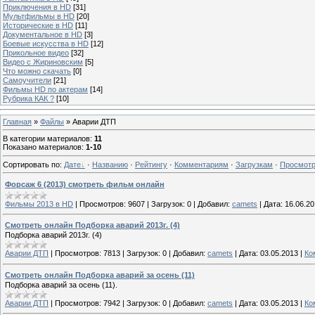
Приключения в HD
[31]
Мультфильмы в HD
[20]
Исторические в HD
[11]
Документальное в HD
[3]
Боевые искусства в HD
[12]
Прикольное видео
[32]
Видео с Жириновским
[5]
Что можно скачать
[0]
Самоучители
[21]
Фильмы HD по актерам
[14]
Рубрика КАК ?
[10]
Главная
»
Файлы
» Аварии ДТП
В категории материалов
:
11
Показано материалов
:
1-10
Сортировать по
:
Дате
·
Названию
·
Рейтингу
·
Комментариям
·
Загрузкам
·
Просмот
Форсаж 6 (2013) смотреть фильм онлайн
Фильмы 2013 в HD
|
Просмотров:
9607
|
Загрузок:
0
|
Добавил:
camets
|
Дата:
16.06.2
Смотреть онлайн Подборка аварий 2013г. (4)
Подборка аварий 2013г. (4)
Аварии ДТП
|
Просмотров:
7813
|
Загрузок:
0
|
Добавил:
camets
|
Дата:
03.05.2013
|
Ко
Смотреть онлайн Подборка аварий за осень (11)
Подборка аварий за осень (11).
Аварии ДТП
|
Просмотров:
7942
|
Загрузок:
0
|
Добавил:
camets
|
Дата:
03.05.2013
|
Ко