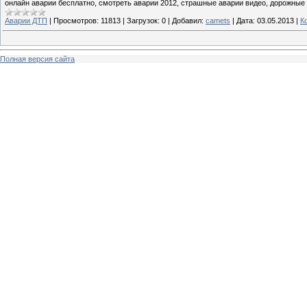
онлайн аварии бесплатно, смотреть аварии 2012, страшные аварии видео, дорожные
Аварии ДТП
|
Просмотров:
11813
|
Загрузок:
0
|
Добавил:
camets
|
Дата:
03.05.2013
|
К
Полная версия сайта