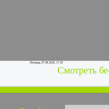
Пятница, 07.08.2026, 17:10
Смотреть бе