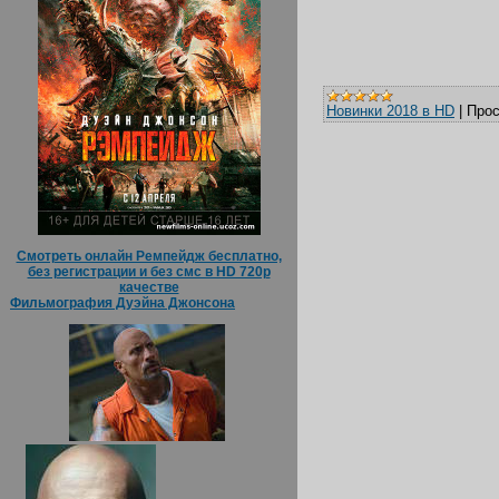
Новинки 2018 в HD
|
Прос
Смотреть онлайн Ремпейдж бесплатно,
без регистрации и без смс в HD 720p
качестве
Фильмография Дуэйна Джонсона