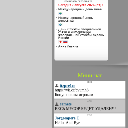
Мини-чат