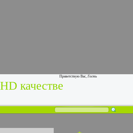
Приветствую Вас
,
Гость
 HD качестве