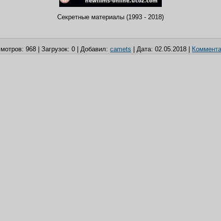
Секретные материалы (1993 - 2018)
мотров:
968
|
Загрузок:
0
|
Добавил:
camets
|
Дата:
02.05.2018
|
Коммента