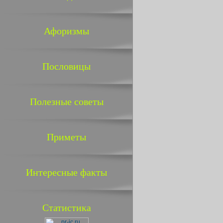
Афоризмы
Пословицы
Полезные советы
Приметы
Интересные факты
Статистика