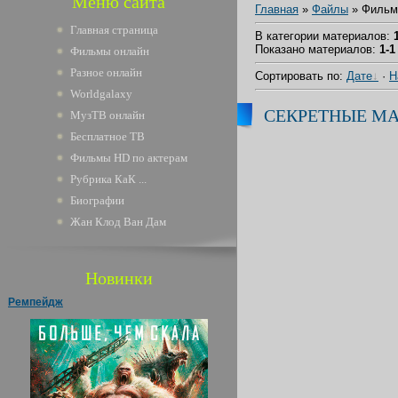
Меню сайта
Главная
»
Файлы
» Фильм
Главная страница
В категории материалов
:
Показано материалов
:
1-1
Фильмы онлайн
Разное онлайн
Сортировать по
:
Дате
·
Н
Worldgalaxy
СЕКРЕТНЫЕ М
МузТВ онлайн
Бесплатное ТВ
Фильмы HD по актерам
Рубрика КаК ...
Биографии
Жан Клод Ван Дам
Новинки
Ремпейдж