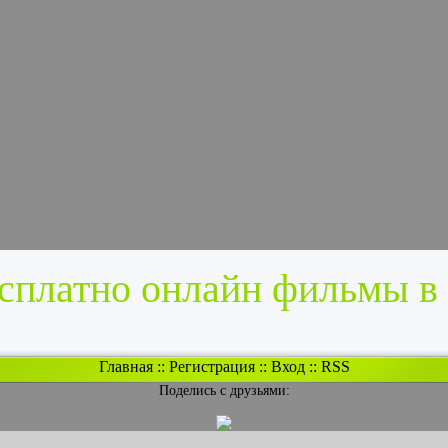
сплатно онлайн фильмы в
Главная
::
Регистрация
::
Вход
::
RSS
Поделись с друзьями: