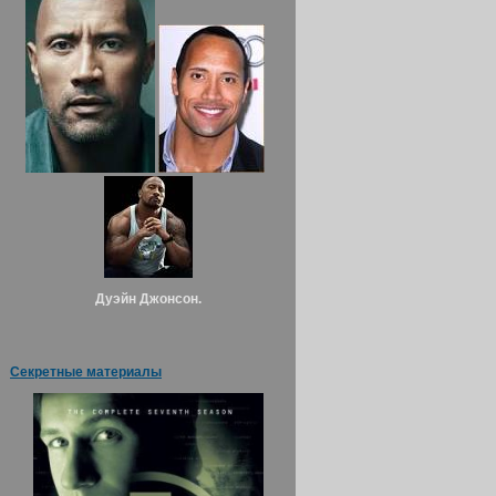
Дуэйн Джонсон.
Секретные материалы