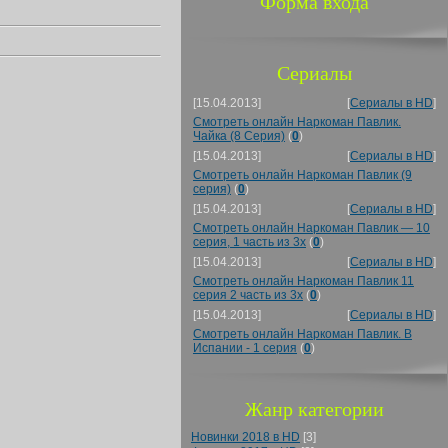
Форма входа
Сериалы
[15.04.2013]
[
Сериалы в HD
]
Смотреть онлайн Наркоман Павлик.
Чайка (8 Серия)
(
0
)
[15.04.2013]
[
Сериалы в HD
]
Смотреть онлайн Наркоман Павлик (9
серия)
(
0
)
[15.04.2013]
[
Сериалы в HD
]
Смотреть онлайн Наркоман Павлик — 10
серия, 1 часть из 3х
(
0
)
[15.04.2013]
[
Сериалы в HD
]
Смотреть онлайн Наркоман Павлик 11
серия 2 часть из 3х
(
0
)
[15.04.2013]
[
Сериалы в HD
]
Смотреть онлайн Наркоман Павлик. В
Испании - 1 серия
(
0
)
Жанр категории
Новинки 2018 в HD
[3]