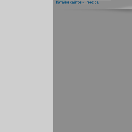
Каталог сайтов - Freezida