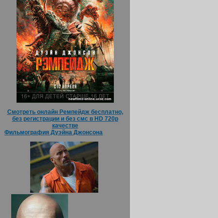
Смотреть онлайн Ремпейдж бесплатно,
без регистрации и без смс в HD 720p
качестве
Фильмография Дуэйна Джонсона