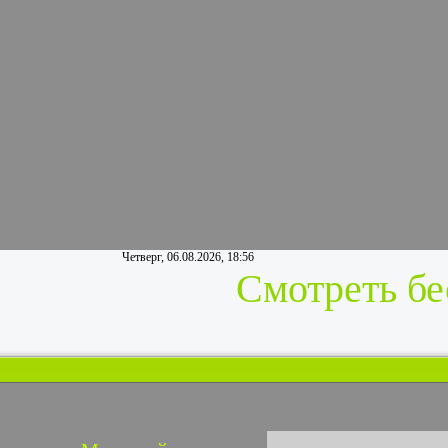
Четверг, 06.08.2026, 18:56
Смотреть бе