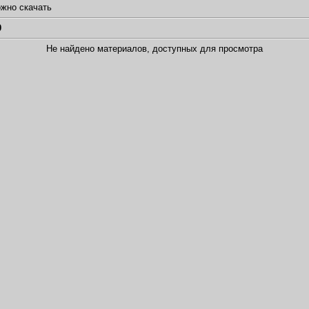
жно скачать
0
Не найдено материалов, доступных для просмотра