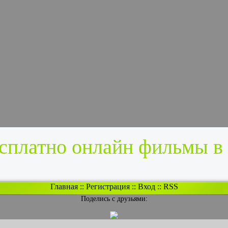
сплатно онлайн фильмы в
Главная
::
Регистрация
::
Вход
::
RSS
Поделись с друзьями: