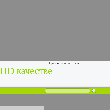
Приветствую Вас
,
Гость
 HD качестве